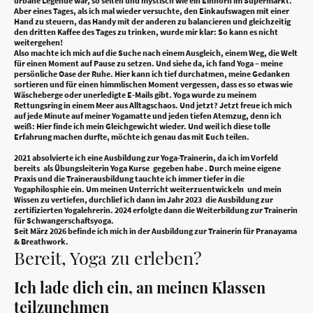
urbane Legende war, so selten und mystisch wie ein Einhorn im Supermarkt.
Aber eines Tages, als ich mal wieder versuchte, den Einkaufswagen mit einer
Hand zu steuern, das Handy mit der anderen zu balancieren und gleichzeitig
den dritten Kaffee des Tages zu trinken, wurde mir klar: So kann es nicht
weitergehen!
Also machte ich mich auf die Suche nach einem Ausgleich, einem Weg, die Welt
für einen Moment auf Pause zu setzen. Und siehe da, ich fand Yoga – meine
persönliche Oase der Ruhe. Hier kann ich tief durchatmen, meine Gedanken
sortieren und für einen himmlischen Moment vergessen, dass es so etwas wie
Wäscheberge oder unerledigte E-Mails gibt. Yoga wurde zu meinem
Rettungsring in einem Meer aus Alltagschaos. Und jetzt? Jetzt freue ich mich
auf jede Minute auf meiner Yogamatte und jeden tiefen Atemzug, denn ich
weiß: Hier finde ich mein Gleichgewicht wieder. Und weil ich diese tolle
Erfahrung machen durfte, möchte ich genau das mit Euch teilen.
2021 absolvierte ich eine Ausbildung zur Yoga-Trainerin, da ich im Vorfeld
bereits als Übungsleiterin Yoga Kurse gegeben habe . Durch meine eigene
Praxis und die Trainerausbildung tauchte ich immer tiefer in die
Yogaphilosphie ein. Um meinen Unterricht weiterzuentwickeln und mein
Wissen zu vertiefen, durchlief ich dann im Jahr 2023 die Ausbildung zur
zertifizierten Yogalehrerin. 2024 erfolgte dann die Weiterbildung zur Trainerin
für Schwangerschaftsyoga.
Seit März 2026 befinde ich mich in der Ausbildung zur Trainerin für Pranayama
& Breathwork.
Bereit, Yoga zu erleben?
Ich lade dich ein, an meinen Klassen
teilzunehmen