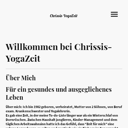
Chrissis-YogaZeit
Willkommen bei Chrissis-
YogaZeit
Über Mich
Für ein gesundes und ausgeglichenes
Leben
Über mich: Ich bin 1982 geboren, verheiratet, Mutter von 2 Söhnen, von Beruf
exam. Krankenschwester und Yogalehrerin.
Es gab eine Zeit, in der meine To-do-Liste länger war als ein Winterschlaf von
Dornröschen. Zwischen Haushalt jonglieren, Kinder-Management und dem
täglichen Arbeitswahnsinn hatte ich das Gefühl, dass “Zeit für mich” eine